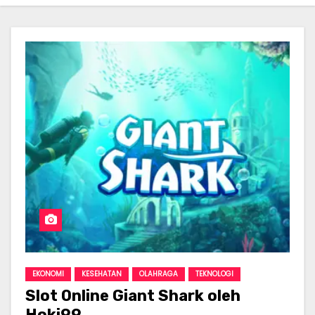
EKONOMI
KESEHATAN
OLAHRAGA
TEKNOLOGI
Slot Online Giant Shark oleh
Hoki99