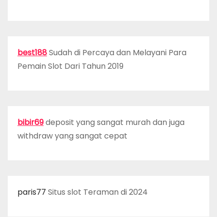
best188
Sudah di Percaya dan Melayani Para
Pemain Slot Dari Tahun 2019
bibir69
deposit yang sangat murah dan juga
withdraw yang sangat cepat
paris77
Situs slot Teraman di 2024