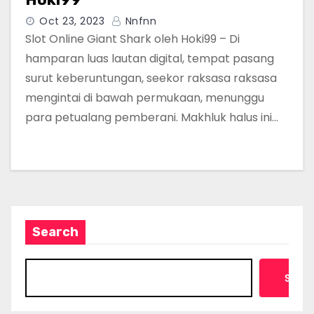
Oct 23, 2023
Nnfnn
Slot Online Giant Shark oleh Hoki99 – Di
hamparan luas lautan digital, tempat pasang
surut keberuntungan, seekor raksasa raksasa
mengintai di bawah permukaan, menunggu
para petualang pemberani. Makhluk halus ini…
Search
Searc