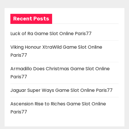
Recent Posts
Luck of Ra Game Slot Online Paris77
Viking Honour XtraWild Game Slot Online
Paris77
Armadillo Does Christmas Game Slot Online
Paris77
Jaguar Super Ways Game Slot Online Paris77
Ascension Rise to Riches Game Slot Online
Paris77