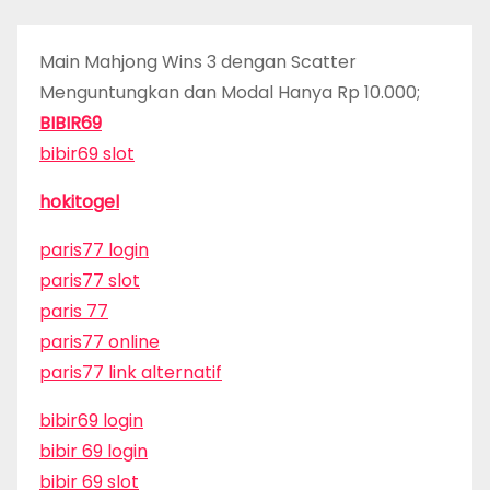
Main Mahjong Wins 3 dengan Scatter
Menguntungkan dan Modal Hanya Rp 10.000;
BIBIR69
bibir69 slot
hokitogel
paris77 login
paris77 slot
paris 77
paris77 online
paris77 link alternatif
bibir69 login
bibir 69 login
bibir 69 slot