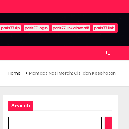
paris77 rtp
paris77 login
paris77 link alternatif
paris77 link
Home
Manfaat Nasi Merah: Gizi dan Kesehatan
Search
Search