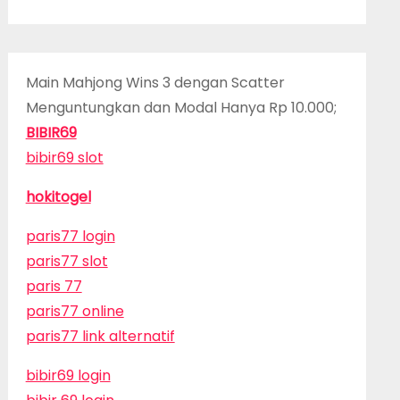
Main Mahjong Wins 3 dengan Scatter
Menguntungkan dan Modal Hanya Rp 10.000;
BIBIR69
bibir69 slot
hokitogel
paris77 login
paris77 slot
paris 77
paris77 online
paris77 link alternatif
bibir69 login