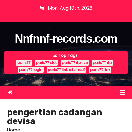
S
Mon. Aug 10th, 2026
k
i
p
Nnfnnf-records.com
t
o
c
Top Tags
o
paris77
paris77 slot
paris77 rtp live
paris77 rtp
n
paris77 login
paris77 link alternatif
paris77 link
t
e
n
t
pengertian cadangan
devisa
Home