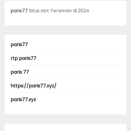
paris77
Situs slot Teraman di 2024
paris77
rtp paris77
paris 77
https://paris77.xyz/
paris77.xyz